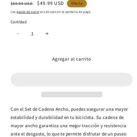
Precio
Precio
$49.99 USD
$59.99 USD
Oferta
habitual
de
Los
gastos de envío
se calculan en la pantalla de pago.
oferta
Cantidad
Reducir
Aumentar
cantidad
cantidad
para
para
Set
Set
Agregar al carrito
de
de
cadena(16in)
cadena(16in)
y
y
pulsera(8in)
pulsera(8in)
ancho
ancho
Con el Set de Cadena Ancho, puedes asegurar una mayor
estabilidad y durabilidad en tu bicicleta. Su cadena de
mayor ancho garantiza una mejor tracción y resistencia
ante el desgaste, lo que te permite disfrutar de un paseo