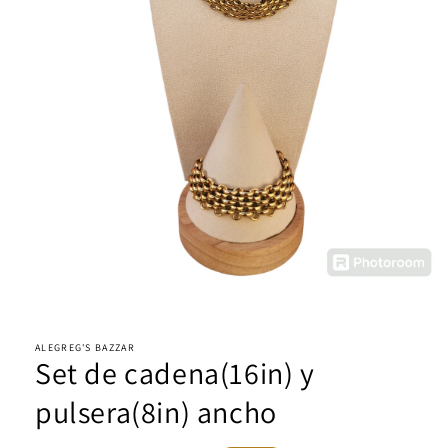
Abrir
elemento
multimedia
1
ALEGREG'S BAZZAR
Set de cadena(16in) y
en
una
ventana
pulsera(8in) ancho
modal