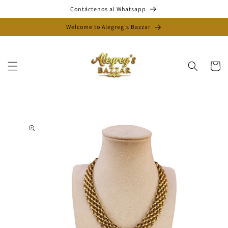
Ir
Contáctenos al Whatsapp
directamente
al contenido
Welcome to Alegreg's Bazzar
Carrito
Ir
directamente
a la
información
del producto