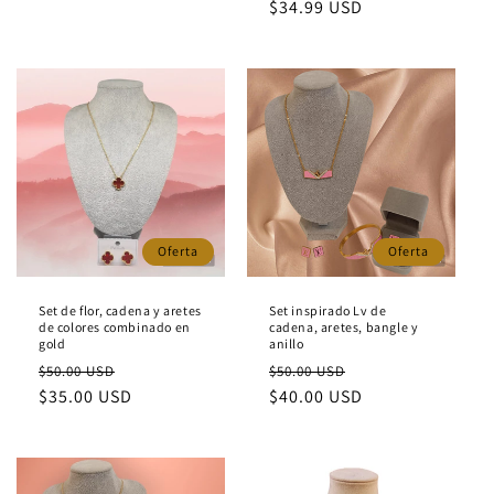
habitual
$34.99 USD
de
oferta
Oferta
Oferta
Set de flor, cadena y aretes
Set inspirado Lv de
de colores combinado en
cadena, aretes, bangle y
gold
anillo
Precio
Precio
Precio
Precio
$50.00 USD
$50.00 USD
habitual
$35.00 USD
de
habitual
$40.00 USD
de
oferta
oferta