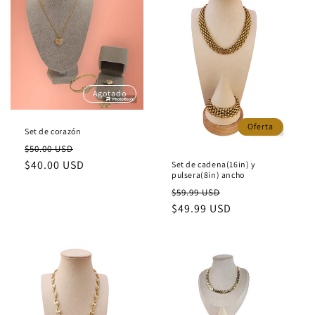
Agotado
Oferta
Set de corazón
Precio
Precio
$50.00 USD
habitual
$40.00 USD
de
Set de cadena(16in) y
pulsera(8in) ancho
oferta
Precio
Precio
$59.99 USD
habitual
$49.99 USD
de
oferta