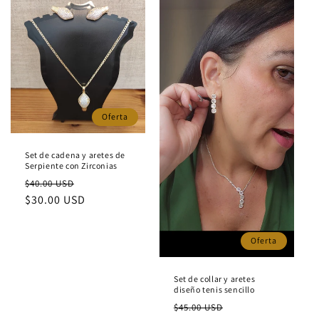
i
ó
n
:
Oferta
Set de cadena y aretes de
Serpiente con Zirconias
Precio
Precio
$40.00 USD
habitual
$30.00 USD
de
oferta
Oferta
Set de collar y aretes
diseño tenis sencillo
Precio
Precio
$45.00 USD