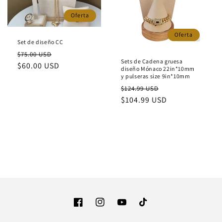
Oferta
Oferta
Set de diseño CC
Precio
Precio
$75.00 USD
Sets de Cadena gruesa
habitual
$60.00 USD
de
diseño Mónaco 22in*10mm
oferta
y pulseras size 9in*10mm
Precio
Precio
$124.99 USD
habitual
$104.99 USD
de
oferta
Facebook
Instagram
YouTube
TikTok