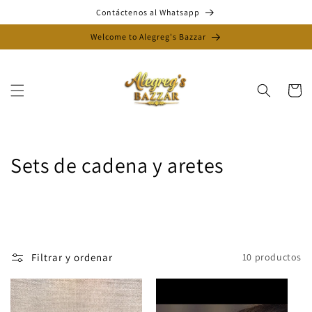
Ir
Contáctenos al Whatsapp
directamente
al contenido
Welcome to Alegreg's Bazzar
Carrito
C
Sets de cadena y aretes
o
l
e
Filtrar y ordenar
10 productos
c
c