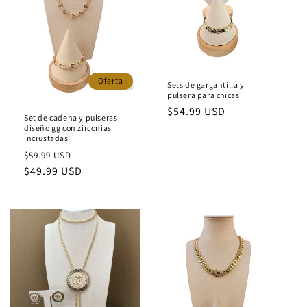
Oferta
Sets de gargantilla y
pulsera para chicas
Precio
$54.99 USD
Set de cadena y pulseras
habitual
diseño gg con zirconias
incrustadas
Precio
Precio
$59.99 USD
habitual
$49.99 USD
de
oferta