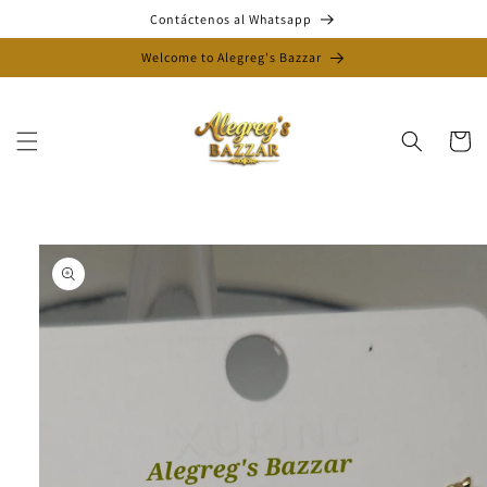
Ir
Contáctenos al Whatsapp
directamente
al contenido
Welcome to Alegreg's Bazzar
Carrito
Ir
directamente
a la
información
del producto