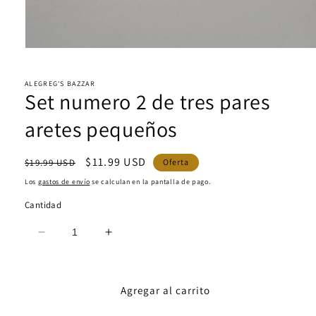
Abrir
elemento
multimedia
1
ALEGREG'S BAZZAR
Set numero 2 de tres pares
en
una
ventana
aretes pequeños
modal
Precio
Precio
$11.99 USD
$19.99 USD
Oferta
habitual
de
Los
gastos de envío
se calculan en la pantalla de pago.
oferta
Cantidad
Reducir
Aumentar
cantidad
cantidad
para
para
Set
Set
Agregar al carrito
numero
numero
2
2