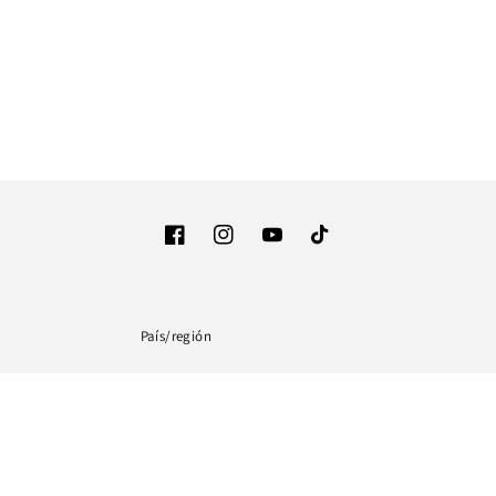
Facebook
Instagram
YouTube
TikTok
País/región
Estados Unidos (USD $)
Formas
de
pago