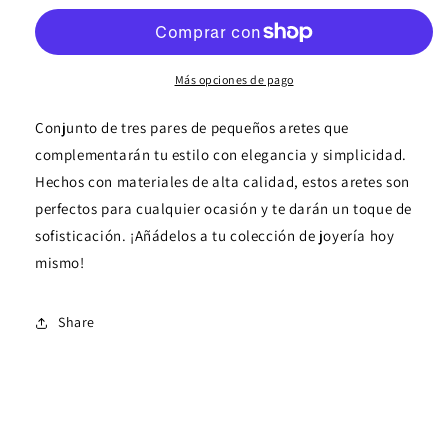
de
de
tres
tres
pares
pares
aretes
aretes
Más opciones de pago
pequeños
pequeños
Conjunto de tres pares de pequeños aretes que
complementarán tu estilo con elegancia y simplicidad.
Hechos con materiales de alta calidad, estos aretes son
perfectos para cualquier ocasión y te darán un toque de
sofisticación. ¡Añádelos a tu colección de joyería hoy
mismo!
Share