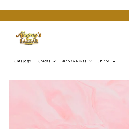
Ir
directamente
al contenido
Catálogo
Chicas
Niños y Niñas
Chicos
Ir
directamente
a la
información
del producto