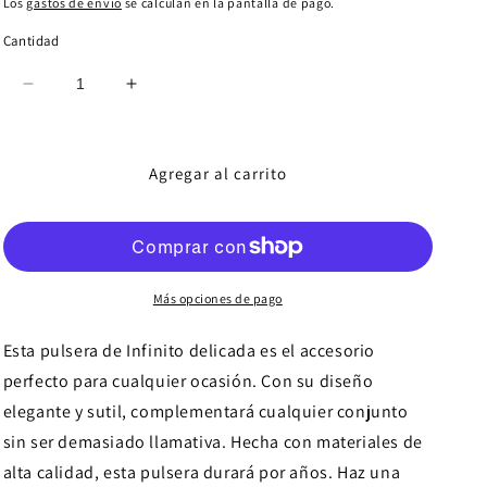
habitual
de
Los
gastos de envío
se calculan en la pantalla de pago.
oferta
Cantidad
Reducir
Aumentar
cantidad
cantidad
para
para
Pulsera
Pulsera
Agregar al carrito
de
de
Infinito
Infinito
delicada
delicada
Más opciones de pago
Esta pulsera de Infinito delicada es el accesorio
perfecto para cualquier ocasión. Con su diseño
elegante y sutil, complementará cualquier conjunto
sin ser demasiado llamativa. Hecha con materiales de
alta calidad, esta pulsera durará por años. Haz una