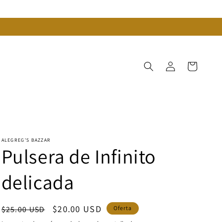
Iniciar
Carrito
sesión
ALEGREG'S BAZZAR
Pulsera de Infinito
delicada
Precio
Precio
$20.00 USD
$25.00 USD
Oferta