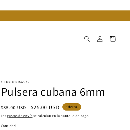
Iniciar
Carrito
sesión
ALEGREG'S BAZZAR
Pulsera cubana 6mm
Precio
Precio
$25.00 USD
$35.00 USD
Oferta
habitual
de
Los
gastos de envío
se calculan en la pantalla de pago.
oferta
Cantidad