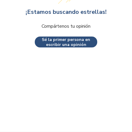
¡Estamos buscando estrellas!
Compártenos tu opinión
Sé la primer persona en
escribir una opinión