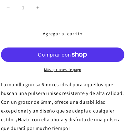
Reducir
Aumentar
cantidad
cantidad
para
para
Pulsera
Pulsera
Agregar al carrito
cubana
cubana
6mm
6mm
Más opciones de pago
La manilla gruesa 6mm es ideal para aquellos que
buscan una pulsera unisex resistente y de alta calidad.
Con un grosor de 6mm, ofrece una durabilidad
excepcional y un diseño que se adapta a cualquier
estilo. ¡Hazte con ella ahora y disfruta de una pulsera
que durará por mucho tiempo!