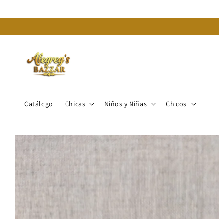
Ir
directamente
al contenido
Catálogo
Chicas
Niños y Niñas
Chicos
Ir
directamente
a la
información
del producto