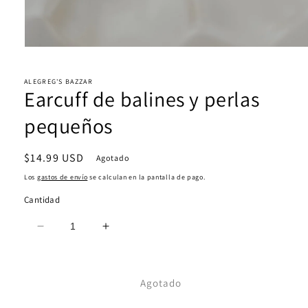
Abrir
elemento
multimedia
1
ALEGREG'S BAZZAR
Earcuff de balines y perlas
en
una
ventana
pequeños
modal
Precio
$14.99 USD
Agotado
habitual
Los
gastos de envío
se calculan en la pantalla de pago.
Cantidad
Reducir
Aumentar
cantidad
cantidad
para
para
Earcuff
Earcuff
Agotado
de
de
balines
balines