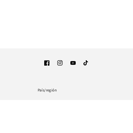
Facebook
Instagram
YouTube
TikTok
País/región
Estados Unidos (USD $)
Formas
de
pago