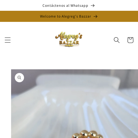
Ir
Contáctenos al Whatsapp
directamente
al contenido
Welcome to Alegreg's Bazzar
Carrito
Ir
directamente
a la
información
del producto