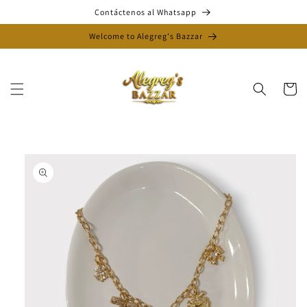
Ir
Contáctenos al Whatsapp
directamente
al contenido
Welcome to Alegreg's Bazzar
Carrito
Ir
directamente
a la
información
del producto