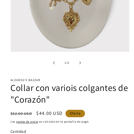
Abrir
elemento
multimedia
de
1
/
2
1
en
una
ALEGREG'S BAZZAR
ventana
Collar con variois colgantes de
modal
"Corazón"
Precio
Precio
$44.00 USD
$52.00 USD
Oferta
habitual
de
Los
gastos de envío
se calculan en la pantalla de pago.
oferta
Cantidad