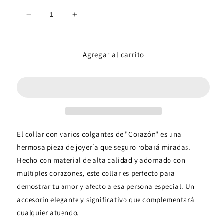
Reducir
Aumentar
cantidad
cantidad
para
para
Collar
Collar
Agregar al carrito
con
con
variois
variois
colgantes
colgantes
de
de
&quot;Corazón&quot;
&quot;Corazón&quot;
El collar con varios colgantes de "Corazón" es una
hermosa pieza de joyería que seguro robará miradas.
Hecho con material de alta calidad y adornado con
múltiples corazones, este collar es perfecto para
demostrar tu amor y afecto a esa persona especial. Un
accesorio elegante y significativo que complementará
cualquier atuendo.