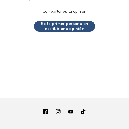
Compártenos tu opinión
Sé la primer persona en
escribir una opinión
Facebook
Instagram
YouTube
TikTok