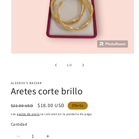
Abrir
elemento
multimedia
de
1
/
2
1
en
una
ALEGREG'S BAZZAR
ventana
Aretes corte brillo
modal
Precio
Precio
$18.00 USD
$22.00 USD
Oferta
habitual
de
Los
gastos de envío
se calculan en la pantalla de pago.
oferta
Cantidad
Reducir
Aumentar