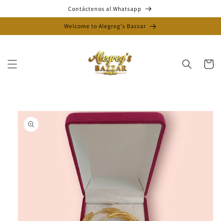
Ir
Contáctenos al Whatsapp
directamente
al contenido
Welcome to Alegreg's Bazzar
Carrito
Ir
directamente
a la
información
del producto