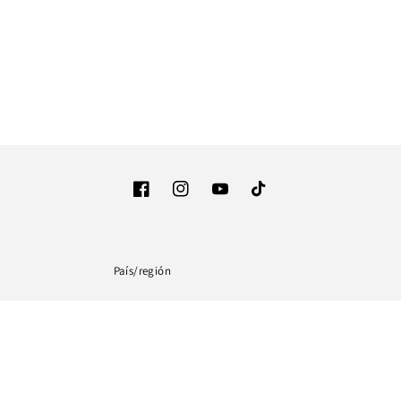
Facebook
Instagram
YouTube
TikTok
País/región
Estados Unidos (USD $)
Formas
de
pago