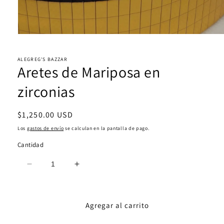
Abrir
elemento
multimedia
1
ALEGREG'S BAZZAR
Aretes de Mariposa en
en
una
ventana
zirconias
modal
Precio
$1,250.00 USD
habitual
Los
gastos de envío
se calculan en la pantalla de pago.
Cantidad
Reducir
Aumentar
cantidad
cantidad
para
para
Aretes
Aretes
Agregar al carrito
de
de
Mariposa
Mariposa