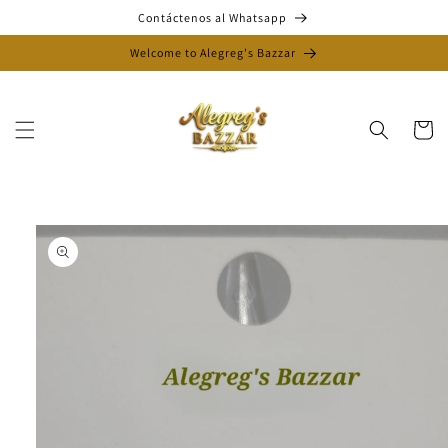
Ir
Contáctenos al Whatsapp
directamente
al contenido
Welcome to Alegreg's Bazzar
Carrito
Ir
directamente
a la
información
del producto